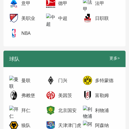
意甲
德甲
法甲
美职业
中超
日职联
NBA
球队
更多>
曼联
门兴
多特蒙德
弗赖堡
美因茨
富勒姆
拜仁
北京国安
利物浦
狼队
天津津门虎
阿森纳