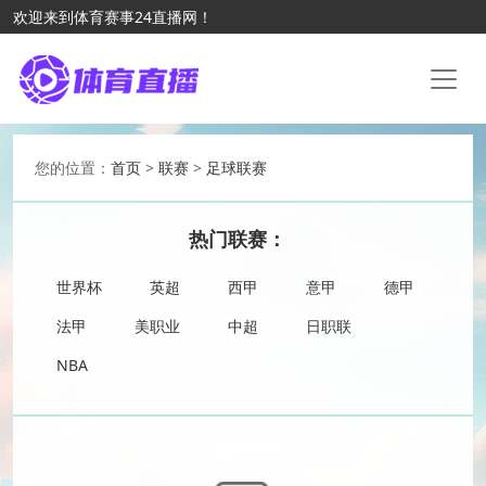
欢迎来到体育赛事24直播网！
您的位置：
首页
>
联赛
>
足球联赛
热门联赛：
世界杯
英超
西甲
意甲
德甲
法甲
美职业
中超
日职联
NBA