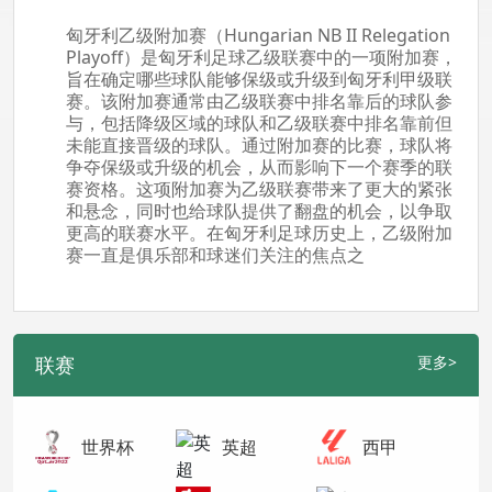
匈牙利乙级附加赛（Hungarian NB II Relegation
Playoff）是匈牙利足球乙级联赛中的一项附加赛，
旨在确定哪些球队能够保级或升级到匈牙利甲级联
赛。该附加赛通常由乙级联赛中排名靠后的球队参
与，包括降级区域的球队和乙级联赛中排名靠前但
未能直接晋级的球队。通过附加赛的比赛，球队将
争夺保级或升级的机会，从而影响下一个赛季的联
赛资格。这项附加赛为乙级联赛带来了更大的紧张
和悬念，同时也给球队提供了翻盘的机会，以争取
更高的联赛水平。在匈牙利足球历史上，乙级附加
赛一直是俱乐部和球迷们关注的焦点之
联赛
更多>
世界杯
英超
西甲