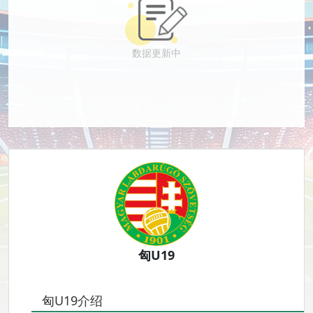
数据更新中
匈U19
匈U19介绍