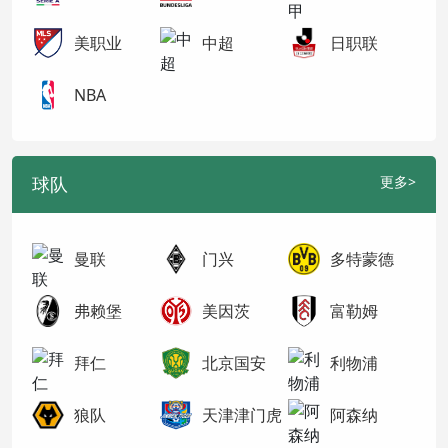
美职业
中超
日职联
NBA
球队
更多>
曼联
门兴
多特蒙德
弗赖堡
美因茨
富勒姆
拜仁
北京国安
利物浦
狼队
天津津门虎
阿森纳