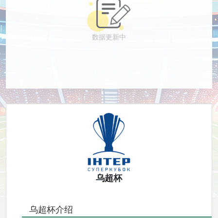
数据更新中
乌超杯
乌超杯介绍