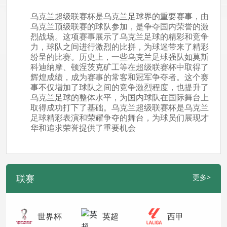
乌克兰超级联赛杯是乌克兰足球界的重要赛事，由
乌克兰顶级联赛的球队参加，是争夺国内荣誉的激
烈战场。这项赛事展示了乌克兰足球的精彩和竞争
力，球队之间进行激烈的比拼，为球迷带来了精彩
纷呈的比赛。历史上，一些乌克兰足球强队如莫斯
科迪纳摩、顿涅茨克矿工等在超级联赛杯中取得了
辉煌成绩，成为赛事的常客和冠军争夺者。这个赛
事不仅增加了球队之间的竞争激烈程度，也提升了
乌克兰足球的整体水平，为国内球队在国际舞台上
取得成功打下了基础。乌克兰超级联赛杯是乌克兰
足球精彩表演和荣耀争夺的舞台，为球员们展现才
华和追求荣誉提供了重要机会
联赛
更多>
世界杯
英超
西甲