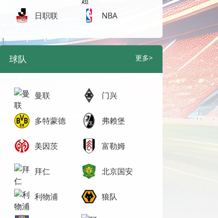
日职联
NBA
球队
更多>
曼联
门兴
多特蒙德
弗赖堡
美因茨
富勒姆
拜仁
北京国安
利物浦
狼队