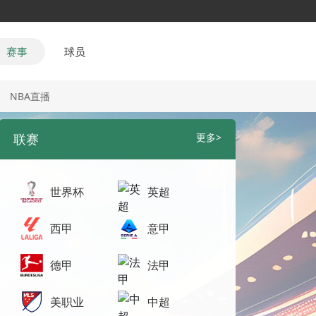
赛事
球员
NBA直播
联赛
更多>
世界杯
英超
西甲
意甲
德甲
法甲
美职业
中超