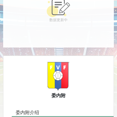
数据更新中
委内附
委内附介绍