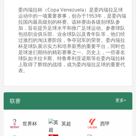
委内瑞拉杯（Copa Venezuela）是委内瑞拉足球
运动中的一项重要赛事，创办于1953年，是委内瑞
拉国内最高级别的杯赛。该杯赛由各级别球队参
加，旨在提升足球水平和推广足球运动。参赛球队
包括职业俱乐部、业余球队以及青年队等，他们经
过激烈的淘汰赛阶段，争夺冠军的荣誉。委内瑞拉
杯是球队展示实力和培养新秀的重要平台，同时也
是球迷们期待的精彩赛事之一。历史上，一些著名
球队如卡拉卡斯、特鲁希利亚诺斯等在委内瑞拉杯
上取得了辉煌的战绩，成为委内瑞拉足球的重要代
表。
联赛
更多>
世界杯
英超
西甲