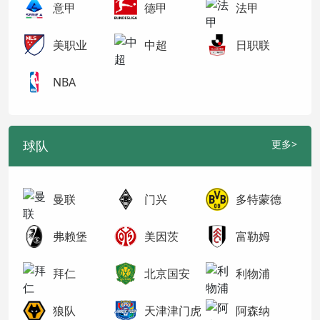
意甲
德甲
法甲
美职业
中超
日职联
NBA
球队
更多>
曼联
门兴
多特蒙德
弗赖堡
美因茨
富勒姆
拜仁
北京国安
利物浦
狼队
天津津门虎
阿森纳