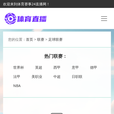
欢迎来到体育赛事24直播网！
您的位置：
首页
>
联赛
>
足球联赛
热门联赛：
世界杯
英超
西甲
意甲
德甲
法甲
美职业
中超
日职联
NBA