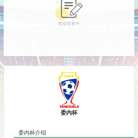
数据更新中
委内杯
委内杯介绍