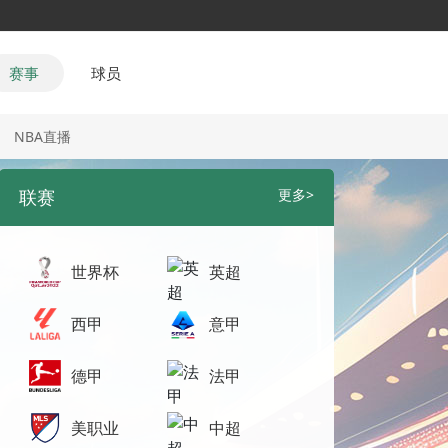
赛事
球员
NBA直播
联赛
更多>
世界杯
英超
西甲
意甲
德甲
法甲
美职业
中超