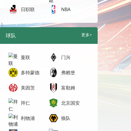
日职联
NBA
球队
更多>
曼联
门兴
多特蒙德
弗赖堡
美因茨
富勒姆
拜仁
北京国安
利物浦
狼队