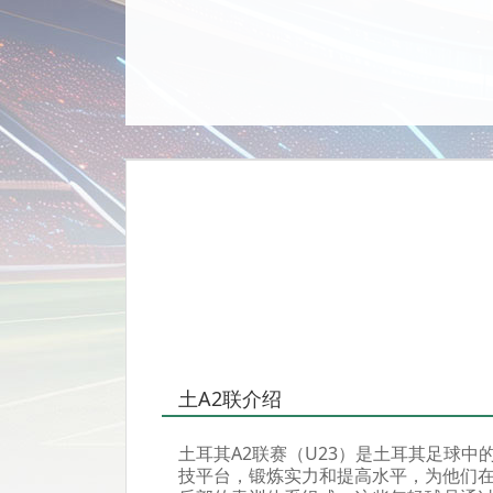
土A2联介绍
土耳其A2联赛（U23）是土耳其足球中
技平台，锻炼实力和提高水平，为他们