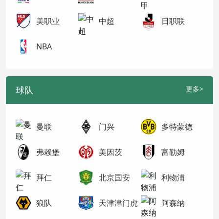
美职业
中超
日职联
NBA
球队
更多>
曼联
门兴
多特蒙德
弗赖堡
美因茨
富勒姆
拜仁
北京国安
利物浦
狼队
天津津门虎
阿森纳