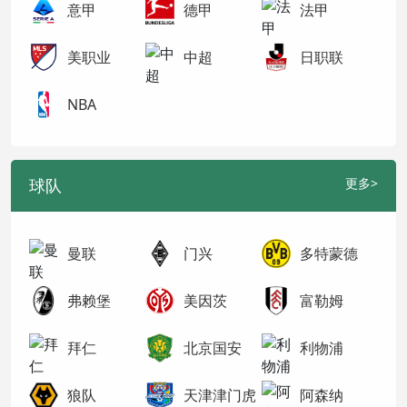
意甲
德甲
法甲
美职业
中超
日职联
NBA
球队
更多>
曼联
门兴
多特蒙德
弗赖堡
美因茨
富勒姆
拜仁
北京国安
利物浦
狼队
天津津门虎
阿森纳