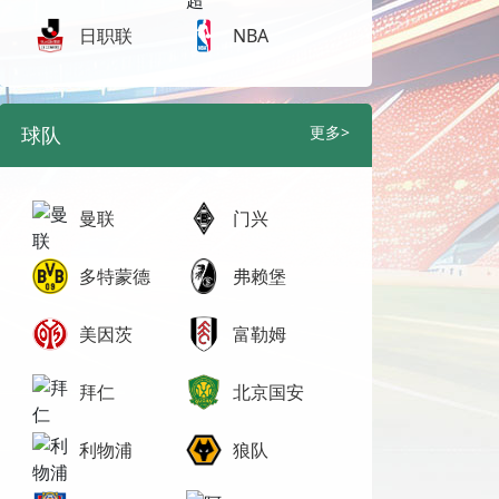
日职联
NBA
球队
更多>
曼联
门兴
多特蒙德
弗赖堡
美因茨
富勒姆
拜仁
北京国安
利物浦
狼队