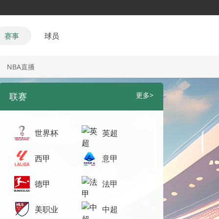
赛事
球员
NBA直播
联赛
更多>
世界杯
英超
西甲
意甲
德甲
法甲
美职业
中超