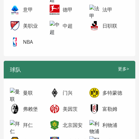
意甲
德甲
法甲
美职业
中超
日职联
NBA
球队
更多>
曼联
门兴
多特蒙德
弗赖堡
美因茨
富勒姆
拜仁
北京国安
利物浦