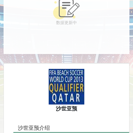
数据更新中
沙世亚预
沙世亚预介绍