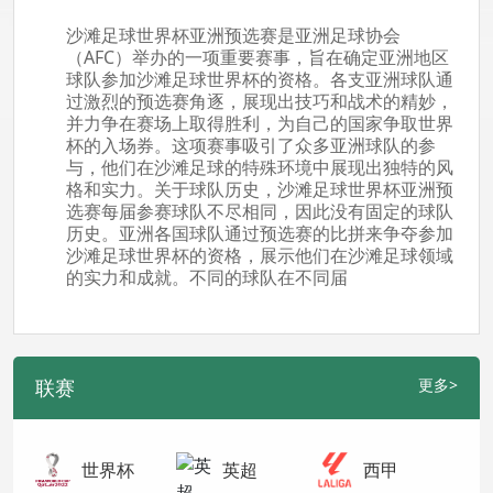
沙滩足球世界杯亚洲预选赛是亚洲足球协会
（AFC）举办的一项重要赛事，旨在确定亚洲地区
球队参加沙滩足球世界杯的资格。各支亚洲球队通
过激烈的预选赛角逐，展现出技巧和战术的精妙，
并力争在赛场上取得胜利，为自己的国家争取世界
杯的入场券。这项赛事吸引了众多亚洲球队的参
与，他们在沙滩足球的特殊环境中展现出独特的风
格和实力。关于球队历史，沙滩足球世界杯亚洲预
选赛每届参赛球队不尽相同，因此没有固定的球队
历史。亚洲各国球队通过预选赛的比拼来争夺参加
沙滩足球世界杯的资格，展示他们在沙滩足球领域
的实力和成就。不同的球队在不同届
联赛
更多>
世界杯
英超
西甲