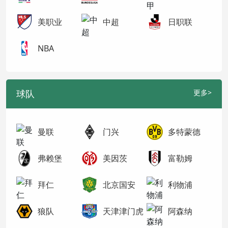
美职业
中超
日职联
NBA
球队
更多>
曼联
门兴
多特蒙德
弗赖堡
美因茨
富勒姆
拜仁
北京国安
利物浦
狼队
天津津门虎
阿森纳