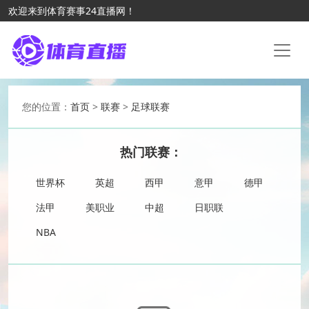
欢迎来到体育赛事24直播网！
您的位置：
首页
>
联赛
>
足球联赛
热门联赛：
世界杯
英超
西甲
意甲
德甲
法甲
美职业
中超
日职联
NBA