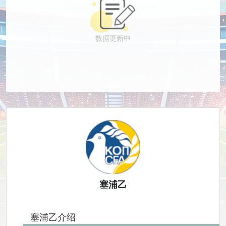
数据更新中
塞浦乙
塞浦乙介绍