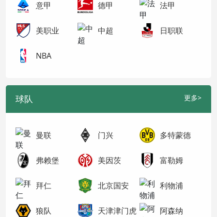
意甲
德甲
法甲
美职业
中超
日职联
NBA
球队
更多>
曼联
门兴
多特蒙德
弗赖堡
美因茨
富勒姆
拜仁
北京国安
利物浦
狼队
天津津门虎
阿森纳