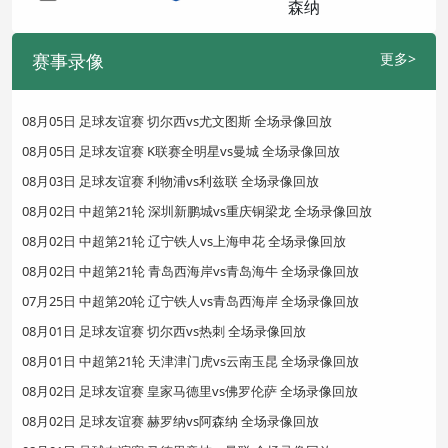
赛事录像
更多>
08月05日 足球友谊赛 切尔西vs尤文图斯 全场录像回放
08月05日 足球友谊赛 K联赛全明星vs曼城 全场录像回放
08月03日 足球友谊赛 利物浦vs利兹联 全场录像回放
08月02日 中超第21轮 深圳新鹏城vs重庆铜梁龙 全场录像回放
08月02日 中超第21轮 辽宁铁人vs上海申花 全场录像回放
08月02日 中超第21轮 青岛西海岸vs青岛海牛 全场录像回放
07月25日 中超第20轮 辽宁铁人vs青岛西海岸 全场录像回放
08月01日 足球友谊赛 切尔西vs热刺 全场录像回放
08月01日 中超第21轮 天津津门虎vs云南玉昆 全场录像回放
08月02日 足球友谊赛 皇家马德里vs佛罗伦萨 全场录像回放
08月02日 足球友谊赛 赫罗纳vs阿森纳 全场录像回放