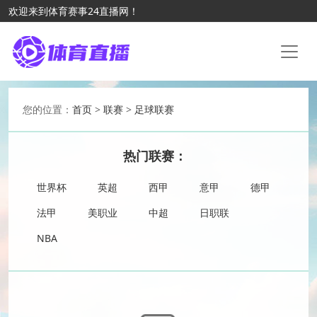
欢迎来到体育赛事24直播网！
您的位置：
首页
>
联赛
>
足球联赛
热门联赛：
世界杯
英超
西甲
意甲
德甲
法甲
美职业
中超
日职联
NBA