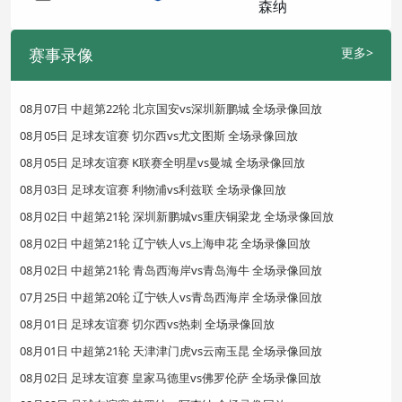
赛事录像
更多>
08月07日 中超第22轮 北京国安vs深圳新鹏城 全场录像回放
08月05日 足球友谊赛 切尔西vs尤文图斯 全场录像回放
08月05日 足球友谊赛 K联赛全明星vs曼城 全场录像回放
08月03日 足球友谊赛 利物浦vs利兹联 全场录像回放
08月02日 中超第21轮 深圳新鹏城vs重庆铜梁龙 全场录像回放
08月02日 中超第21轮 辽宁铁人vs上海申花 全场录像回放
08月02日 中超第21轮 青岛西海岸vs青岛海牛 全场录像回放
07月25日 中超第20轮 辽宁铁人vs青岛西海岸 全场录像回放
08月01日 足球友谊赛 切尔西vs热刺 全场录像回放
08月01日 中超第21轮 天津津门虎vs云南玉昆 全场录像回放
08月02日 足球友谊赛 皇家马德里vs佛罗伦萨 全场录像回放