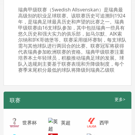
瑞典甲级联赛（Swedish Allsvenskan）是瑞典最
高级别的职业足球联赛。该联赛历史可追溯到1924
年，是瑞典足球最具历史和声望的比赛之一。瑞典
甲级联赛由16支球队参加，其中包括瑞典一些具有
悠久历史和强大实力的俱乐部，如马尔默、AIK索
尔纳和IFK哥德堡等。联赛采用循环赛制，每支球队
需与其他球队进行两回合的比赛。联赛冠军将获得
代表瑞典参加欧洲联赛的资格。瑞典甲级联赛注重
培养本土年轻球员，积极推动瑞典足球的发展。球
队入选规则主要基于联赛表现和升降级制度，每个
赛季末尾积分最低的球队将降级到瑞典乙级联
联赛
更多>
世界杯
英超
西甲