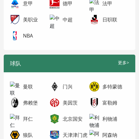
意甲
德甲
法甲
美职业
中超
日职联
NBA
球队
更多>
曼联
门兴
多特蒙德
弗赖堡
美因茨
富勒姆
拜仁
北京国安
利物浦
狼队
天津津门虎
阿森纳