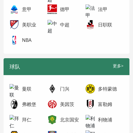
意甲
德甲
法甲
美职业
中超
日职联
NBA
球队
更多>
曼联
门兴
多特蒙德
弗赖堡
美因茨
富勒姆
拜仁
北京国安
利物浦