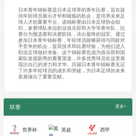
日本青年锦标赛是日本足球界的青年比赛，旨在提
供年轻球员展示才华和锻炼的机会，是培养未来足
球人才的重要平台。该锦标赛由日本足球协会组
织，参赛球队来自职业俱乐部和大学等青年队，比
赛分为预选赛和决赛阶段，决出最终的冠军。通过
参加日本青年锦标赛，年轻球员能够获得与同龄对
手竞争的机会，提高技术和比赛经验，为他们进入
职业足球做好准备。这个锦标赛也成为俱乐部和国
家队发掘新秀的重要渠道，许多优秀球员在这里展
现出自己的潜力和才华。历届日本青年锦标赛见证
了许多年轻球员的成长和突破，为日本足球的未来
发展做出了重要贡献。
联赛
更多>
世界杯
英超
西甲