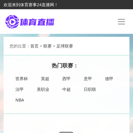
欢迎来到体育赛事24直播网！
您的位置：
首页
>
联赛
>
足球联赛
热门联赛：
世界杯
英超
西甲
意甲
德甲
法甲
美职业
中超
日职联
NBA