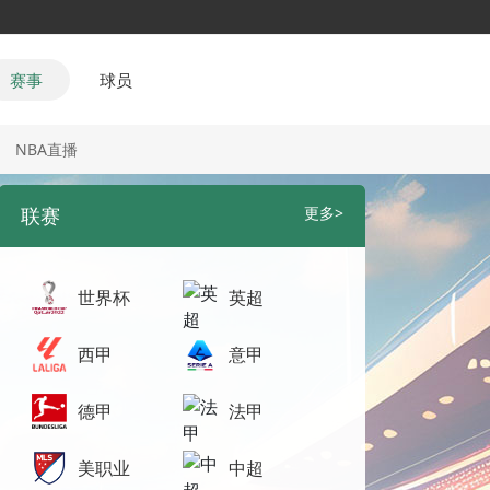
赛事
球员
NBA直播
联赛
更多>
世界杯
英超
西甲
意甲
德甲
法甲
美职业
中超