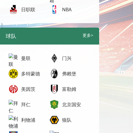
日职联
NBA
球队
更多>
曼联
门兴
多特蒙德
弗赖堡
美因茨
富勒姆
拜仁
北京国安
利物浦
狼队