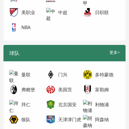
美职业
中超
日职联
NBA
球队
更多>
曼联
门兴
多特蒙德
弗赖堡
美因茨
富勒姆
拜仁
北京国安
利物浦
狼队
天津津门虎
阿森纳