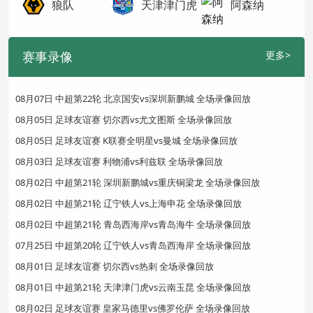
狼队
天津津门虎
阿森纳
赛事录像
更多>
08月07日 中超第22轮 北京国安vs深圳新鹏城 全场录像回放
08月05日 足球友谊赛 切尔西vs尤文图斯 全场录像回放
08月05日 足球友谊赛 K联赛全明星vs曼城 全场录像回放
08月03日 足球友谊赛 利物浦vs利兹联 全场录像回放
08月02日 中超第21轮 深圳新鹏城vs重庆铜梁龙 全场录像回放
08月02日 中超第21轮 辽宁铁人vs上海申花 全场录像回放
08月02日 中超第21轮 青岛西海岸vs青岛海牛 全场录像回放
07月25日 中超第20轮 辽宁铁人vs青岛西海岸 全场录像回放
08月01日 足球友谊赛 切尔西vs热刺 全场录像回放
08月01日 中超第21轮 天津津门虎vs云南玉昆 全场录像回放
08月02日 足球友谊赛 皇家马德里vs佛罗伦萨 全场录像回放