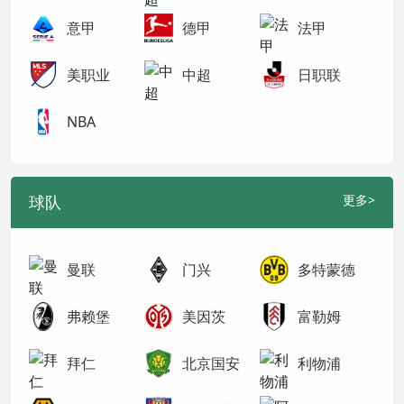
意甲
德甲
法甲
美职业
中超
日职联
NBA
球队
更多>
曼联
门兴
多特蒙德
弗赖堡
美因茨
富勒姆
拜仁
北京国安
利物浦