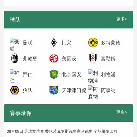
球队
更多>
曼联
门兴
多特蒙德
弗赖堡
美因茨
富勒姆
拜仁
北京国安
利物浦
狼队
天津津门虎
阿森纳
赛事录像
更多>
08月09日 足球友谊赛 费伦茨瓦罗斯vs皇家马德里 全场录像回放