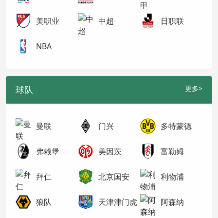
美职业
中超
日职联
NBA
球队
更多>
曼联
门兴
多特蒙德
弗赖堡
美因茨
富勒姆
拜仁
北京国安
利物浦
狼队
天津津门虎
阿森纳