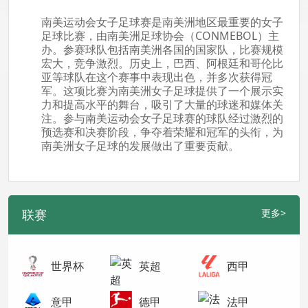
南美运动会女子足球赛是南美洲地区最重要的女子
足球比赛，由南美洲足球协会（CONMEBOL）主
办。参赛球队包括南美洲各国的国家队，比赛规模
宏大，竞争激烈。历史上，巴西、阿根廷和哥伦比
亚等球队在这个赛事中表现出色，并多次获得冠
军。这项比赛为南美洲女子足球提供了一个展示实
力和提高水平的舞台，吸引了大量的球迷和媒体关
注。参与南美运动会女子足球赛的球队经过激烈的
预选赛和决赛阶段，争夺着荣耀和冠军的头衔，为
南美洲女子足球的发展做出了重要贡献。
联赛
更多>
世界杯
英超
西甲
意甲
德甲
法甲