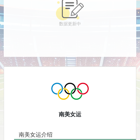
数据更新中
南美女运
南美女运介绍