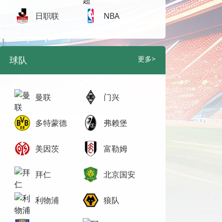
日职联
NBA
球队
更多>
曼联
门兴
多特蒙德
弗赖堡
美因茨
富勒姆
拜仁
北京国安
利物浦
狼队