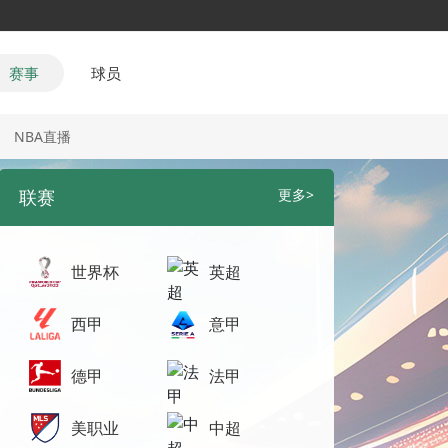
赛事
球员
NBA直播
联赛
更多>
世界杯
英超
西甲
意甲
德甲
法甲
美职业
中超