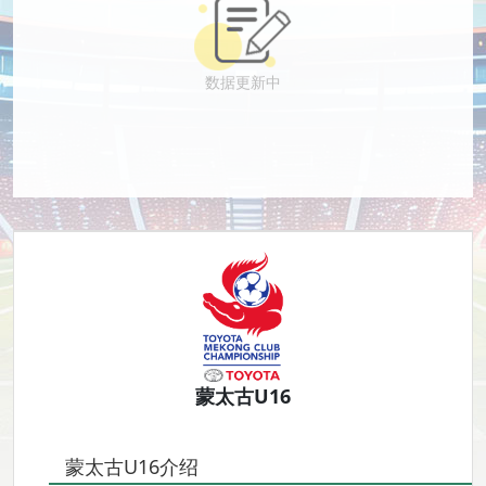
数据更新中
蒙太古U16
蒙太古U16介绍