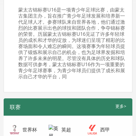
蒙太古锦标赛U16是一项青少年足球比赛，由蒙太
古集团主办，旨在推广青少年足球发展和培养新一
代足球人才。参赛球队来自世界各地，他们通过激
烈的比赛展示出色的球技和团队合作，争夺锦标赛
的荣誉。历届蒙太古锦标赛U16见证了许多年轻球
员的成长和才华的绽放，为球迷们呈现了精彩的比
赛场面和令人难忘的瞬间。这项赛事为年轻球员提
供了锻炼和展示自己的机会，也为足球界发掘和培
养了许多未来的明星。尽管没有具体的历史和球队
数据可供参考，蒙太古锦标赛U16作为一项重要的
青少年足球赛事，为青少年球员们提供了成长和展
示自己才华的平台，同
联赛
更多>
世界杯
英超
西甲