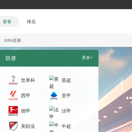
赛事
球员
NBA直播
联赛
更多>
世界杯
英超
西甲
意甲
德甲
法甲
美职业
中超