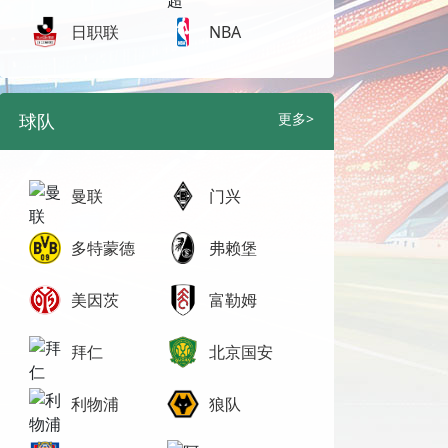
日职联
NBA
球队
更多>
曼联
门兴
多特蒙德
弗赖堡
美因茨
富勒姆
拜仁
北京国安
利物浦
狼队