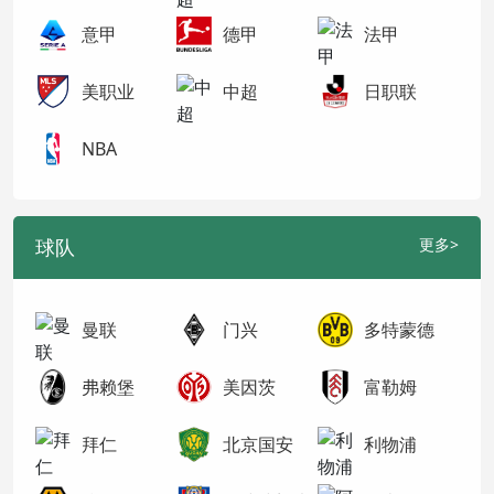
意甲
德甲
法甲
美职业
中超
日职联
NBA
球队
更多>
曼联
门兴
多特蒙德
弗赖堡
美因茨
富勒姆
拜仁
北京国安
利物浦