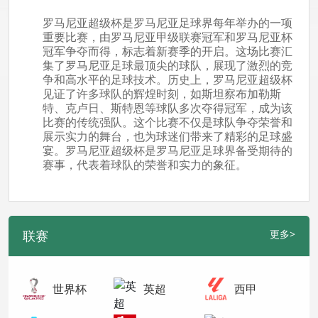
罗马尼亚超级杯是罗马尼亚足球界每年举办的一项
重要比赛，由罗马尼亚甲级联赛冠军和罗马尼亚杯
冠军争夺而得，标志着新赛季的开启。这场比赛汇
集了罗马尼亚足球最顶尖的球队，展现了激烈的竞
争和高水平的足球技术。历史上，罗马尼亚超级杯
见证了许多球队的辉煌时刻，如斯坦察布加勒斯
特、克卢日、斯特恩等球队多次夺得冠军，成为该
比赛的传统强队。这个比赛不仅是球队争夺荣誉和
展示实力的舞台，也为球迷们带来了精彩的足球盛
宴。罗马尼亚超级杯是罗马尼亚足球界备受期待的
赛事，代表着球队的荣誉和实力的象征。
联赛
更多>
世界杯
英超
西甲