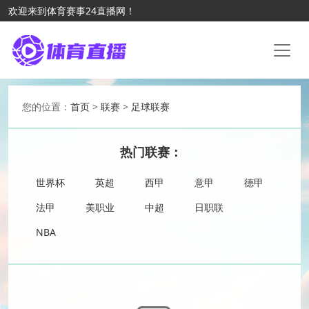
欢迎来到体育赛事24直播网！
您的位置：
首页
>
联赛
>
足球联赛
热门联赛：
世界杯
英超
西甲
意甲
德甲
法甲
美职业
中超
日职联
NBA