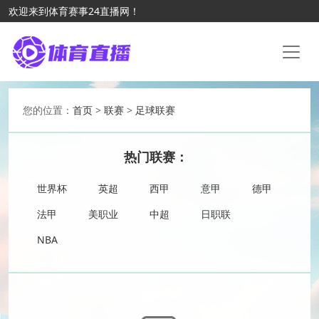
欢迎来到体育赛事24直播网！
您的位置：
首页
>
联赛
>
足球联赛
热门联赛：
世界杯
英超
西甲
意甲
德甲
法甲
美职业
中超
日职联
NBA