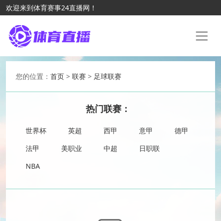
欢迎来到体育赛事24直播网！
您的位置：
首页
>
联赛
>
足球联赛
热门联赛：
世界杯
英超
西甲
意甲
德甲
法甲
美职业
中超
日职联
NBA