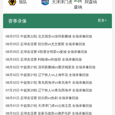
狼队
天津津门虎
阿森纳
赛事录像
更多>
08月07日 中超第22轮 北京国安vs深圳新鹏城 全场录像回放
08月05日 足球友谊赛 切尔西vs尤文图斯 全场录像回放
08月05日 足球友谊赛 K联赛全明星vs曼城 全场录像回放
08月03日 足球友谊赛 利物浦vs利兹联 全场录像回放
08月02日 中超第21轮 深圳新鹏城vs重庆铜梁龙 全场录像回放
08月02日 中超第21轮 辽宁铁人vs上海申花 全场录像回放
08月02日 中超第21轮 青岛西海岸vs青岛海牛 全场录像回放
07月25日 中超第20轮 辽宁铁人vs青岛西海岸 全场录像回放
08月01日 足球友谊赛 切尔西vs热刺 全场录像回放
08月01日 中超第21轮 天津津门虎vs云南玉昆 全场录像回放
08月02日 足球友谊赛 皇家马德里vs佛罗伦萨 全场录像回放