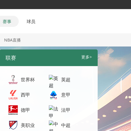
赛事
球员
NBA直播
联赛
更多>
世界杯
英超
西甲
意甲
德甲
法甲
美职业
中超