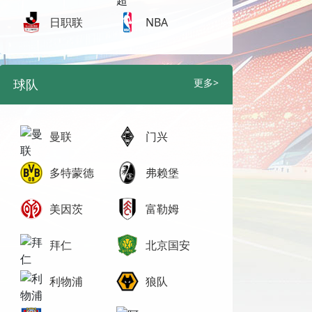
日职联
NBA
球队
更多>
曼联
门兴
多特蒙德
弗赖堡
美因茨
富勒姆
拜仁
北京国安
利物浦
狼队