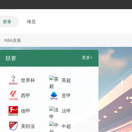
赛事
球员
NBA直播
联赛
更多>
世界杯
英超
西甲
意甲
德甲
法甲
美职业
中超