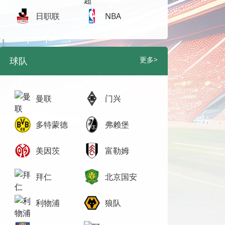
日职联
NBA
球队
更多>
曼联
门兴
多特蒙德
弗赖堡
美因茨
富勒姆
拜仁
北京国安
利物浦
狼队