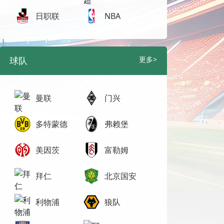
日职联
NBA
球队
更多>
曼联
门兴
多特蒙德
弗赖堡
美因茨
富勒姆
拜仁
北京国安
利物浦
狼队