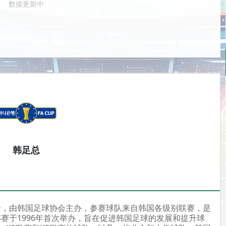
数据更新中
韩足总
一，由韩国足球协会主办，参赛球队来自韩国各级别联赛，是
赛于1996年首次举办，旨在促进韩国足球的发展和提升球