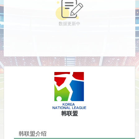
数据更新中
韩联盟
韩联盟介绍