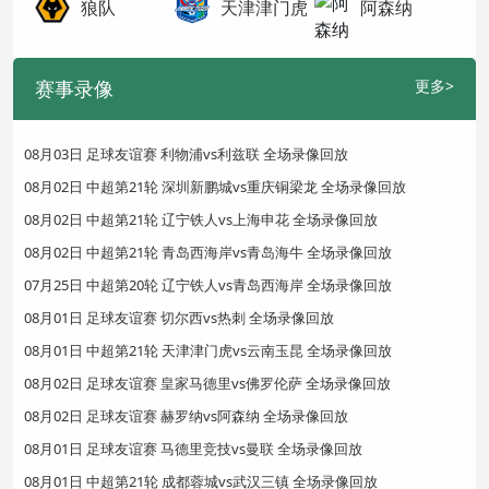
狼队
天津津门虎
阿森纳
赛事录像
更多>
08月03日 足球友谊赛 利物浦vs利兹联 全场录像回放
08月02日 中超第21轮 深圳新鹏城vs重庆铜梁龙 全场录像回放
08月02日 中超第21轮 辽宁铁人vs上海申花 全场录像回放
08月02日 中超第21轮 青岛西海岸vs青岛海牛 全场录像回放
07月25日 中超第20轮 辽宁铁人vs青岛西海岸 全场录像回放
08月01日 足球友谊赛 切尔西vs热刺 全场录像回放
08月01日 中超第21轮 天津津门虎vs云南玉昆 全场录像回放
08月02日 足球友谊赛 皇家马德里vs佛罗伦萨 全场录像回放
08月02日 足球友谊赛 赫罗纳vs阿森纳 全场录像回放
08月01日 足球友谊赛 马德里竞技vs曼联 全场录像回放
08月01日 中超第21轮 成都蓉城vs武汉三镇 全场录像回放