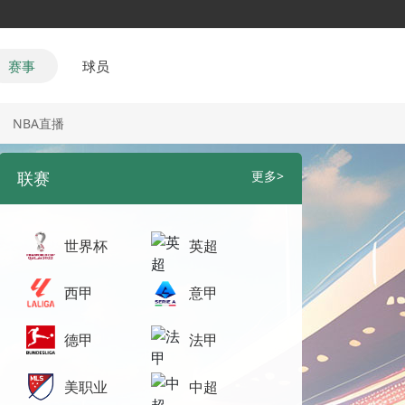
赛事
球员
NBA直播
联赛
更多>
世界杯
英超
西甲
意甲
德甲
法甲
美职业
中超