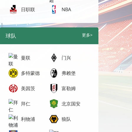
日职联
NBA
球队
更多>
曼联
门兴
多特蒙德
弗赖堡
美因茨
富勒姆
拜仁
北京国安
利物浦
狼队