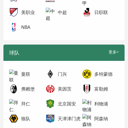
美职业
中超
日职联
NBA
球队
更多>
曼联
门兴
多特蒙德
弗赖堡
美因茨
富勒姆
拜仁
北京国安
利物浦
狼队
天津津门虎
阿森纳