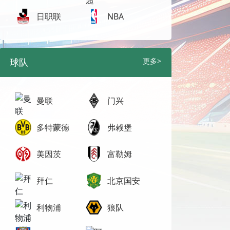
日职联
NBA
球队
更多>
曼联
门兴
多特蒙德
弗赖堡
美因茨
富勒姆
拜仁
北京国安
利物浦
狼队