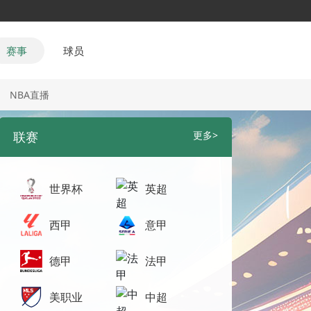
赛事
球员
NBA直播
联赛
更多>
世界杯
英超
西甲
意甲
德甲
法甲
美职业
中超