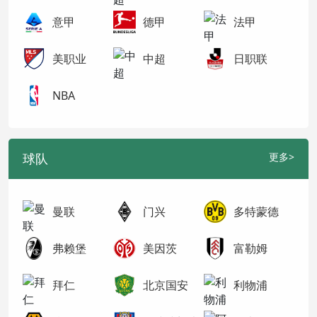
意甲
德甲
法甲
美职业
中超
日职联
NBA
球队
更多>
曼联
门兴
多特蒙德
弗赖堡
美因茨
富勒姆
拜仁
北京国安
利物浦