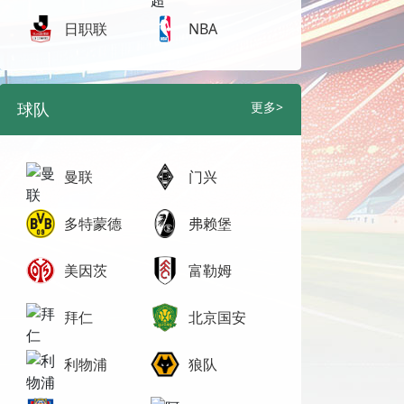
日职联
NBA
球队
更多>
曼联
门兴
多特蒙德
弗赖堡
美因茨
富勒姆
拜仁
北京国安
利物浦
狼队