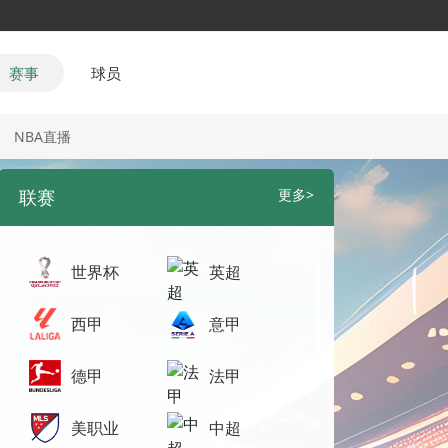
赛事
球员
NBA直播
联赛
更多>
世界杯
英超
西甲
意甲
德甲
法甲
美职业
中超