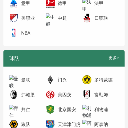
意甲
德甲
法甲
美职业
中超
日职联
NBA
球队
更多>
曼联
门兴
多特蒙德
弗赖堡
美因茨
富勒姆
拜仁
北京国安
利物浦
狼队
天津津门虎
阿森纳