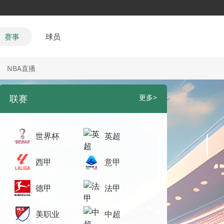
赛事
球员
NBA直播
联赛
更多>
世界杯
英超
西甲
意甲
德甲
法甲
美职业
中超