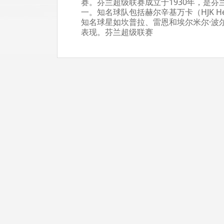
赛。芬兰超级联赛成立于1930年，是
一。知名球队包括赫尔辛基万卡（HJK Hel
知名球星如坎普拉、雷恩和埃尔米尔·波
表现。芬兰超级联赛