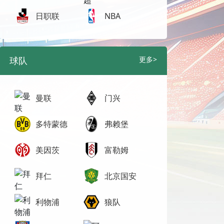
日职联
NBA
球队
更多>
曼联
门兴
多特蒙德
弗赖堡
美因茨
富勒姆
拜仁
北京国安
利物浦
狼队