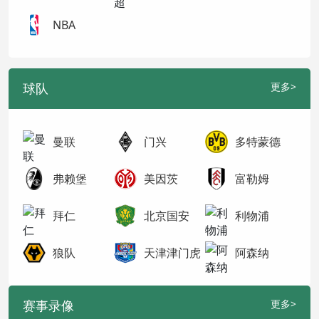
NBA
球队
更多>
曼联
门兴
多特蒙德
弗赖堡
美因茨
富勒姆
拜仁
北京国安
利物浦
狼队
天津津门虎
阿森纳
赛事录像
更多>