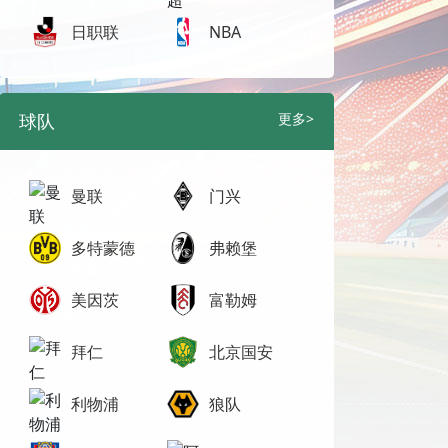
日职联
NBA
球队
更多>
曼联
门兴
多特蒙德
弗赖堡
美因茨
富勒姆
拜仁
北京国安
利物浦
狼队