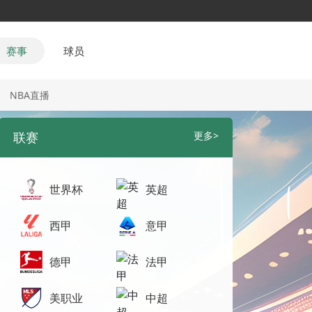
赛事
球员
NBA直播
联赛
更多>
世界杯
英超
西甲
意甲
德甲
法甲
美职业
中超