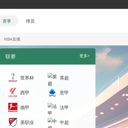
赛事
球员
NBA直播
联赛
更多>
世界杯
英超
西甲
意甲
德甲
法甲
美职业
中超