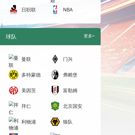
日职联
NBA
球队
更多>
曼联
门兴
多特蒙德
弗赖堡
美因茨
富勒姆
拜仁
北京国安
利物浦
狼队