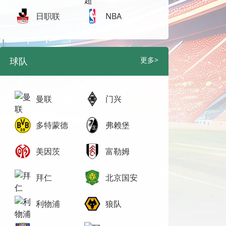
日职联
NBA
球队
更多>
曼联
门兴
多特蒙德
弗赖堡
美因茨
富勒姆
拜仁
北京国安
利物浦
狼队