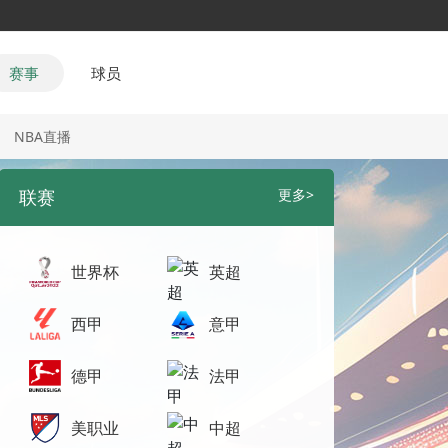
赛事
球员
NBA直播
联赛
更多>
世界杯
英超
西甲
意甲
德甲
法甲
美职业
中超