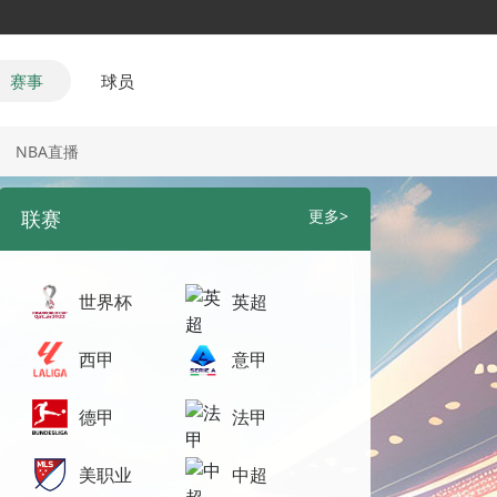
赛事
球员
NBA直播
联赛
更多>
世界杯
英超
西甲
意甲
德甲
法甲
美职业
中超