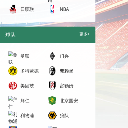
日职联
NBA
球队
更多>
曼联
门兴
多特蒙德
弗赖堡
美因茨
富勒姆
拜仁
北京国安
利物浦
狼队