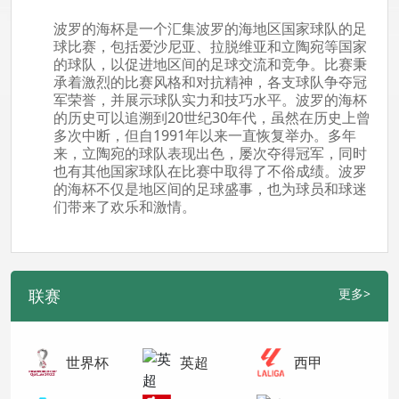
波罗的海杯是一个汇集波罗的海地区国家球队的足
球比赛，包括爱沙尼亚、拉脱维亚和立陶宛等国家
的球队，以促进地区间的足球交流和竞争。比赛秉
承着激烈的比赛风格和对抗精神，各支球队争夺冠
军荣誉，并展示球队实力和技巧水平。波罗的海杯
的历史可以追溯到20世纪30年代，虽然在历史上曾
多次中断，但自1991年以来一直恢复举办。多年
来，立陶宛的球队表现出色，屡次夺得冠军，同时
也有其他国家球队在比赛中取得了不俗成绩。波罗
的海杯不仅是地区间的足球盛事，也为球员和球迷
们带来了欢乐和激情。
联赛
更多>
世界杯
英超
西甲