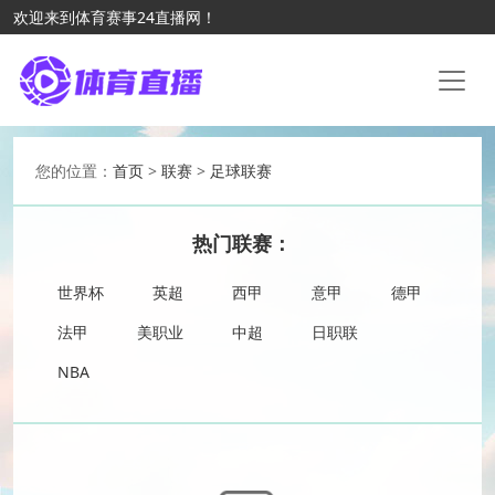
欢迎来到体育赛事24直播网！
您的位置：
首页
>
联赛
>
足球联赛
热门联赛：
世界杯
英超
西甲
意甲
德甲
法甲
美职业
中超
日职联
NBA