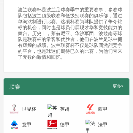
波兰联赛杯是波兰足球赛季中的重要赛事，参赛球
队包括波兰顶级联赛和低级别联赛的俱乐部，通过
单淘汰制进行比赛。这项杯赛为球队提供了争夺锦
标的机会，同时也是球员们展现才华和竞技能力的
舞台。历史上，莱赫尼亚、华沙军团、波兹南等球
队是联赛杯的常客和优胜者，他们在波兰足球中拥
有辉煌的战绩。波兰联赛杯不仅是球队间激烈竞争
的平台，也是球迷们期待已久的比赛，为他们带来
了无数的激情和回忆。
联赛
更多>
世界杯
英超
西甲
意甲
德甲
法甲