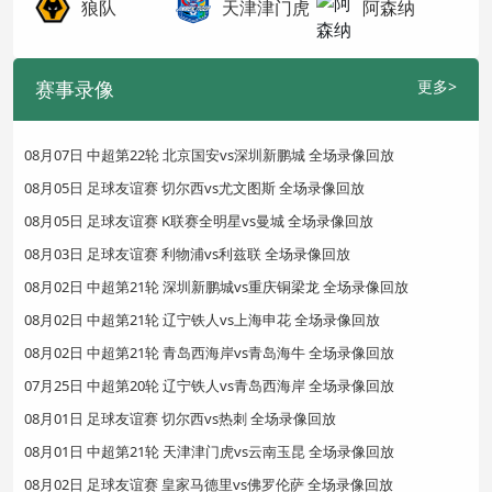
狼队
天津津门虎
阿森纳
赛事录像
更多>
08月07日 中超第22轮 北京国安vs深圳新鹏城 全场录像回放
08月05日 足球友谊赛 切尔西vs尤文图斯 全场录像回放
08月05日 足球友谊赛 K联赛全明星vs曼城 全场录像回放
08月03日 足球友谊赛 利物浦vs利兹联 全场录像回放
08月02日 中超第21轮 深圳新鹏城vs重庆铜梁龙 全场录像回放
08月02日 中超第21轮 辽宁铁人vs上海申花 全场录像回放
08月02日 中超第21轮 青岛西海岸vs青岛海牛 全场录像回放
07月25日 中超第20轮 辽宁铁人vs青岛西海岸 全场录像回放
08月01日 足球友谊赛 切尔西vs热刺 全场录像回放
08月01日 中超第21轮 天津津门虎vs云南玉昆 全场录像回放
08月02日 足球友谊赛 皇家马德里vs佛罗伦萨 全场录像回放