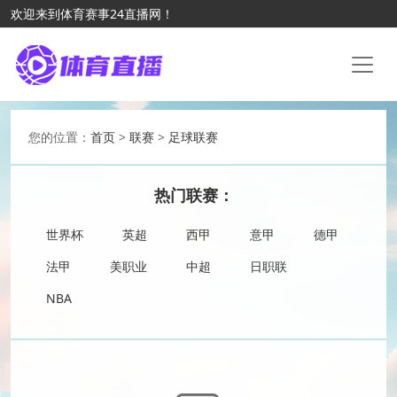
欢迎来到体育赛事24直播网！
您的位置：
首页
>
联赛
>
足球联赛
热门联赛：
世界杯
英超
西甲
意甲
德甲
法甲
美职业
中超
日职联
NBA