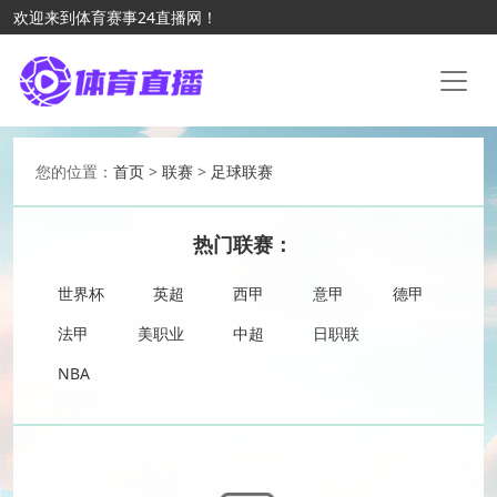
欢迎来到体育赛事24直播网！
您的位置：
首页
>
联赛
>
足球联赛
热门联赛：
世界杯
英超
西甲
意甲
德甲
法甲
美职业
中超
日职联
NBA