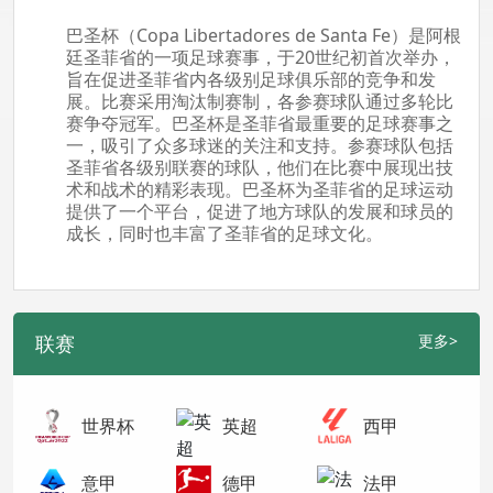
巴圣杯（Copa Libertadores de Santa Fe）是阿根
廷圣菲省的一项足球赛事，于20世纪初首次举办，
旨在促进圣菲省内各级别足球俱乐部的竞争和发
展。比赛采用淘汰制赛制，各参赛球队通过多轮比
赛争夺冠军。巴圣杯是圣菲省最重要的足球赛事之
一，吸引了众多球迷的关注和支持。参赛球队包括
圣菲省各级别联赛的球队，他们在比赛中展现出技
术和战术的精彩表现。巴圣杯为圣菲省的足球运动
提供了一个平台，促进了地方球队的发展和球员的
成长，同时也丰富了圣菲省的足球文化。
联赛
更多>
世界杯
英超
西甲
意甲
德甲
法甲