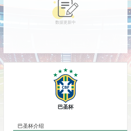
数据更新中
巴圣杯
巴圣杯介绍